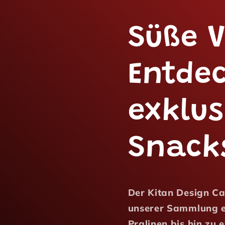
Süße V
Entdec
exklus
Snack
Der Kitan Design Can
unserer Sammlung er
Pralinen bis hin zu 