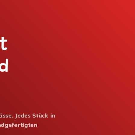
t
d
üsse. Jedes Stück in
ndgefertigten