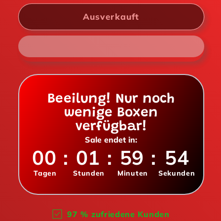
Apple
Apple
Ausverkauft
Soda
Soda
355ml
355ml
Beeilung! Nur noch
wenige Boxen
verfügbar!
Sale endet in:
00
:
01
:
59
:
53
Tagen
Stunden
Minuten
Sekunden
97 % zufriedene Kunden