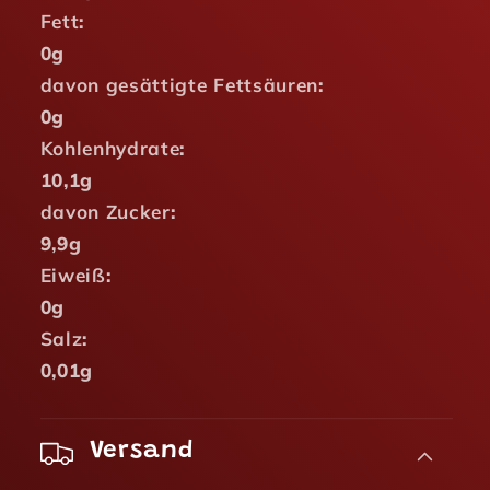
Fett
:
0g
davon gesättigte Fettsäuren
:
0g
Kohlenhydrate
:
10,1g
davon Zucker
:
9,9g
Eiweiß
:
0g
Salz
:
0,01g
Versand