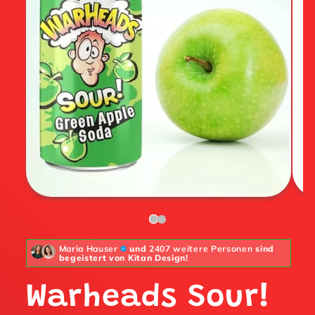
Maria Hauser
und
2407 weitere Personen
sind
begeistert von Kitan Design!
Warheads Sour!