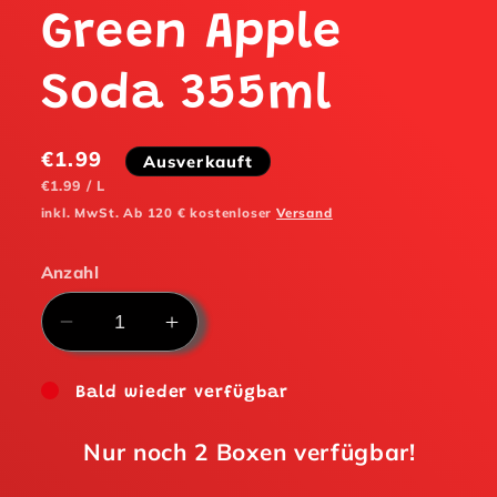
Green Apple
Soda 355ml
Normaler
€1.99
Ausverkauft
Preis
STÜCKPREIS
PRO
€1.99
/
L
inkl. MwSt. Ab 120 € kostenloser
Versand
Anzahl
Verringere
Erhöhe
die
die
Menge
Menge
Bald wieder verfügbar
für
für
Warheads
Warheads
Nur noch
2
Boxen verfügbar!
Sour!
Sour!
Green
Green