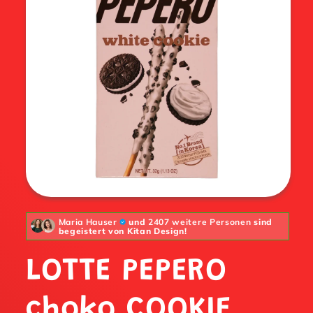
Maria Hauser
und
2407 weitere Personen
sind
begeistert von Kitan Design!
LOTTE PEPERO
choko COOKIE