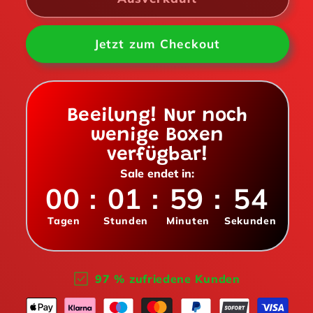
32G
32G
Jetzt zum Checkout
Beeilung! Nur noch
wenige Boxen
verfügbar!
Sale endet in:
00
:
01
:
59
:
53
Tagen
Stunden
Minuten
Sekunden
97 % zufriedene Kunden