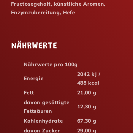
Fructosegehalt, künstliche Aromen,
Enzymzubereitung, Hefe
NÄHRWERTE
Nährwerte pro 100g
2042 kJ /
Energie
488 kcal
Fett
21,00 g
davon gesättigte
12,30 g
Fettsäuren
Kohlenhydrate
67,30 g
davon Zucker
29,00 g