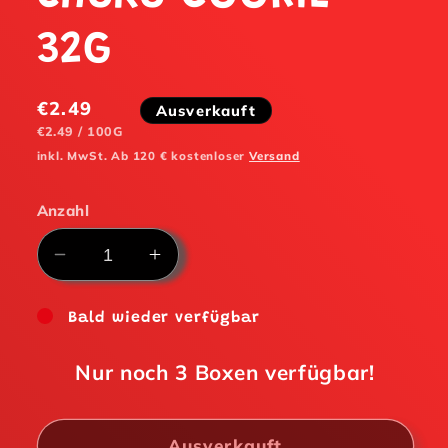
32G
Normaler
€2.49
Ausverkauft
Preis
STÜCKPREIS
PRO
€2.49
/
100G
inkl. MwSt. Ab 120 € kostenloser
Versand
Anzahl
Verringere
Erhöhe
die
die
Menge
Menge
Bald wieder verfügbar
für
für
LOTTE
LOTTE
Nur noch
3
Boxen verfügbar!
PEPERO
PEPERO
choko
choko
COOKIE
COOKIE
Ausverkauft