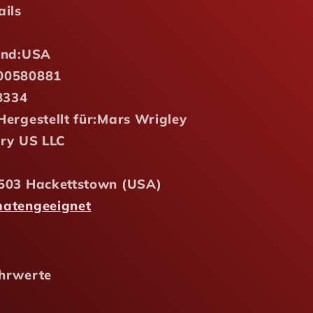
ails
and:
USA
00580881
8334
ergestellt für:
Mars Wrigley
ery US LLC
503 Hackettstown (USA)
atengeeignet
hrwerte