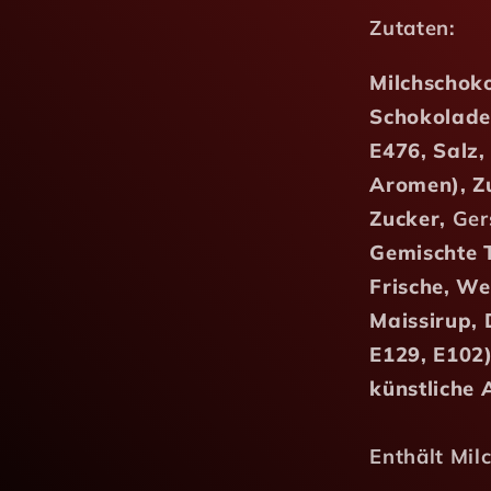
Zutaten:
Milchschoko
Schokolade
E476, Salz,
Aromen), Zu
Zucker,
Ger
Gemischte 
Frische, We
Maissirup, 
E129, E102
künstliche
Enthält Mil