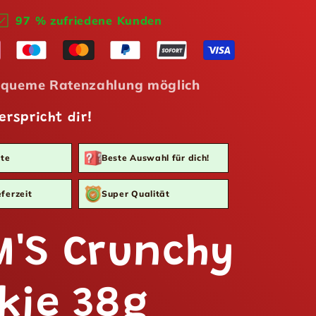
97 % zufriedene Kunden
queme Ratenzahlung möglich
erspricht dir!
te
Beste Auswahl für dich!
ferzeit
Super Qualität
'S Crunchy
kie 38g