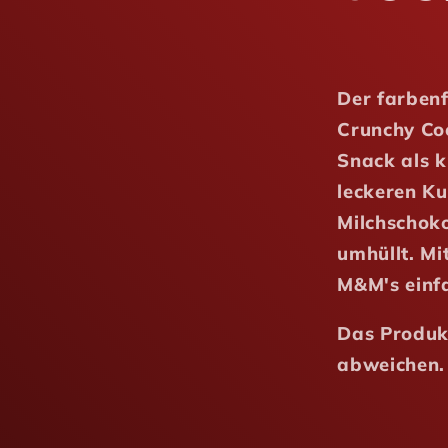
Der farben
Crunchy Coo
Snack als k
leckeren K
Milchschoko
umhüllt. Mi
M&M's einf
Das Produk
abweichen.