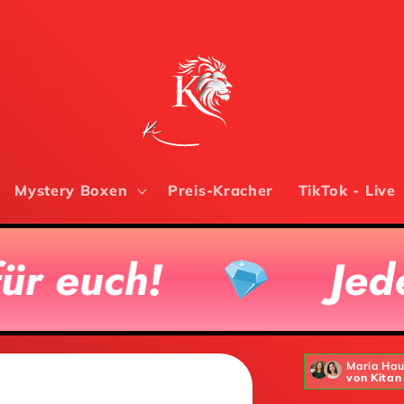
Mystery Boxen
Preis-Kracher
TikTok - Live
Jede 50ste Box 
Maria Ha
von Kitan