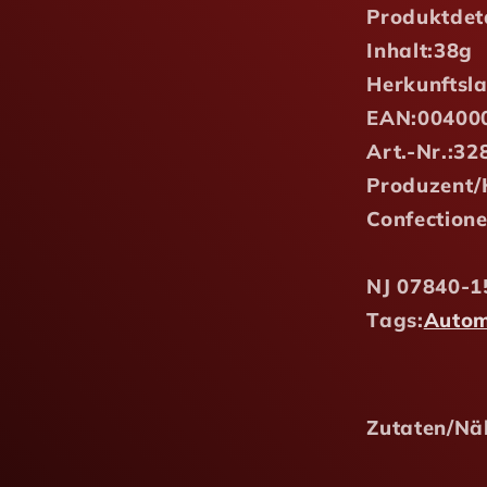
Produktdet
Inhalt:
38g
Herkunftsl
EAN:
00400
Art.-Nr.:
32
Produzent/H
Confection
NJ 07840-1
Tags:
Autom
Zutaten/Nä