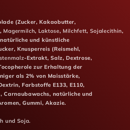
lade (Zucker, Kakaobutter,
,
Magermilch
,
Laktose
,
Milchfett
,
Sojalecithin
,
 natürliche und künstliche
cker, Knusperreis (Reismehl,
stenmalz
-Extrakt, Salz, Dextrose,
Tocopherole zur Erhaltung der
niger als 2% von Maisstärke,
Dextrin, Farbstoffe E133, E110,
), Carnaubawachs, natürliche und
 Aromen, Gummi, Akazie.
ch und Soja.