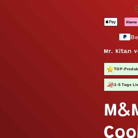
Be
Mr. Kitan v
TOP-Produk
2-5 Tage Lie
M&M
Coo