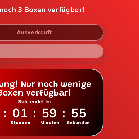
M&#39;S
M&amp;M&#39;S
 noch
3
Boxen verfügbar!
Crunchy
Cookie
38g
Ausverkauft
lung! Nur noch wenige
Boxen verfügbar!
Sale endet in:
:
01
:
59
:
53
Stunden
Minuten
Sekunden