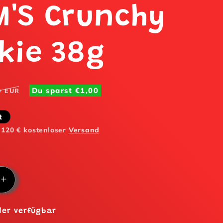
'S Crunchy
kie 38g
Normaler
Verkaufspreis
Du sparst
€1,00
9 EUR
Preis
t
 120 € kostenloser
Versand
re
Erhöhe
die
Menge
er verfügbar
für