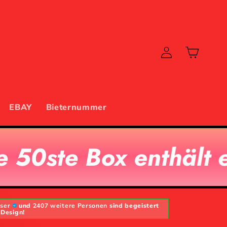
Einloggen
Warenkorb
EBAY
Bieternummer
enthält eine besonde
user
und
2407 weitere Personen
sind begeistert
 Design!