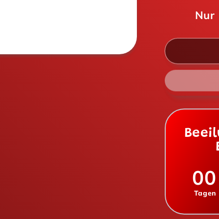
M&amp;
Nur
Crunchy
Cookie
38g
Beei
00
Tagen