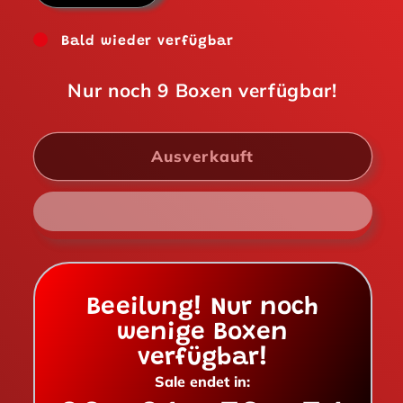
die
die
Menge
Menge
Bald wieder verfügbar
für
für
Oreo
Oreo
Nur noch
9
Boxen verfügbar!
Mini
Mini
Original
Original
61,3g
61,3g
Ausverkauft
Beeilung! Nur noch
wenige Boxen
verfügbar!
Sale endet in: