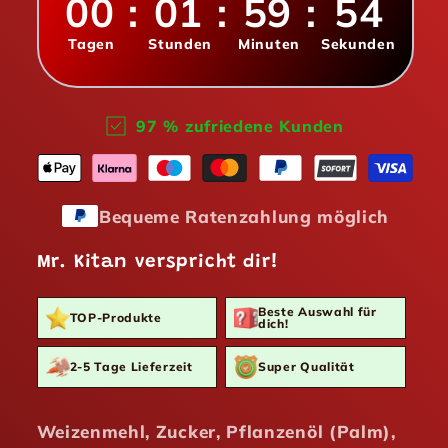
00
:
01
:
59
:
53
Tagen
Stunden
Minuten
Sekunden
97 % zufriedene Kunden
Bequeme Ratenzahlung möglich
Mr. Kitan verspricht dir!
Beste Auswahl für
TOP-Produkte
dich!
2-5 Tage Lieferzeit
Super Qualität
Weizenmehl, Zucker, Pflanzenöl (Palm),