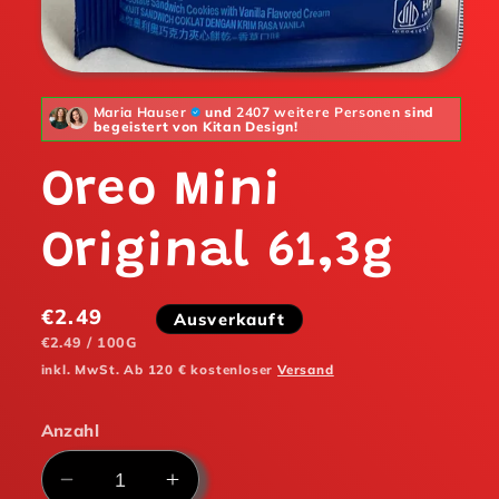
Maria Hauser
und
2407 weitere Personen
sind
begeistert von Kitan Design!
Oreo Mini
Original 61,3g
Normaler
€2.49
Ausverkauft
Preis
STÜCKPREIS
PRO
€2.49
/
100G
inkl. MwSt. Ab 120 € kostenloser
Versand
Anzahl
Verringere
Erhöhe