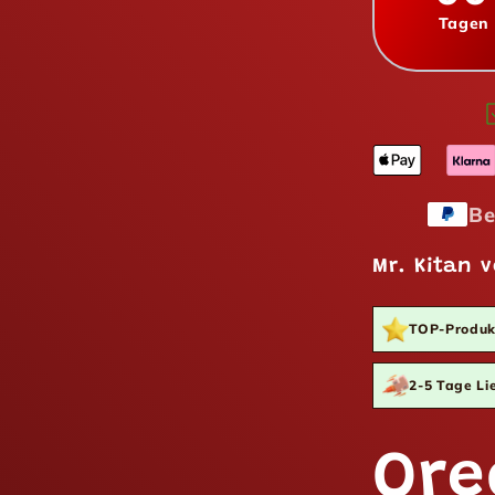
Tagen
Be
Mr. Kitan v
TOP-Produk
2-5 Tage Lie
Ore