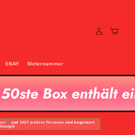
Warenkorb
Einloggen
EBAY
Bieternummer
enthält eine besonde
user
und
2407 weitere Personen
sind begeistert
 Design!