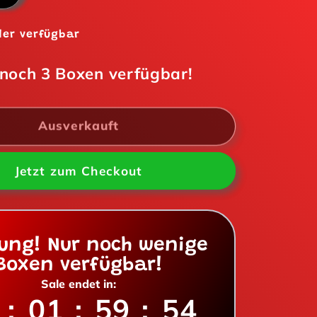
die
Menge
er verfügbar
für
Oreo
 noch
3
Boxen verfügbar!
Wafer
Roll
Vanilla
Ausverkauft
54g
Jetzt zum Checkout
lung! Nur noch wenige
Boxen verfügbar!
Sale endet in:
:
01
:
59
:
53