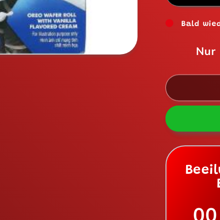
die
Menge
Bald wied
für
Oreo
Nur
Wafer
Roll
Vanilla
54g
Beei
00