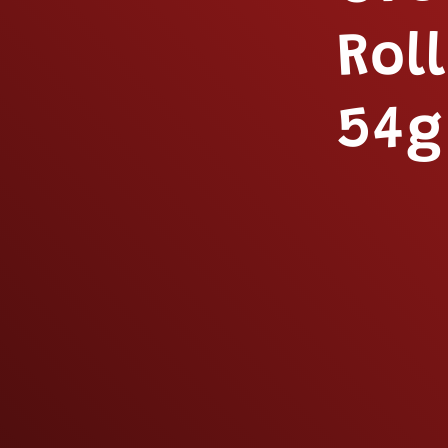
Rol
54g