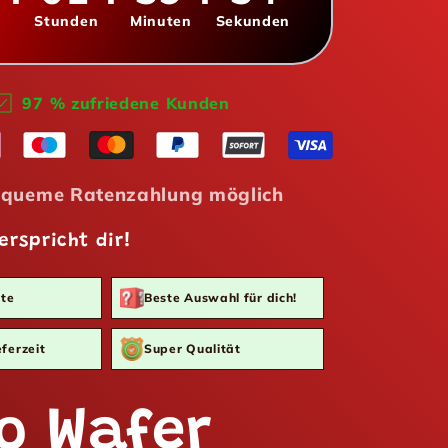
Stunden
Minuten
Sekunden
97 % zufriedene Kunden
queme Ratenzahlung möglich
erspricht dir!
te
Beste Auswahl für dich!
ferzeit
Super Qualität
o Wafer