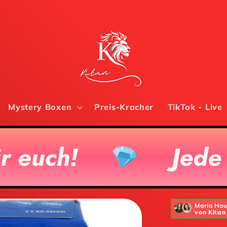
Mystery Boxen
Preis-Kracher
TikTok - Live
Jede 50ste Box 
Maria Ha
von Kitan