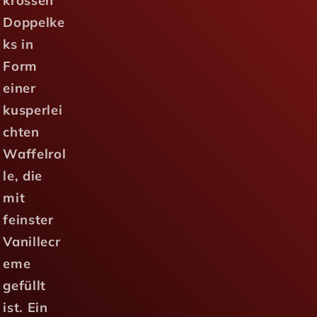
krossen
Doppelke
ks in
Form
einer
kusperlei
chten
Waffelrol
le, die
mit
feinster
Vanillecr
eme
gefüllt
ist. Ein